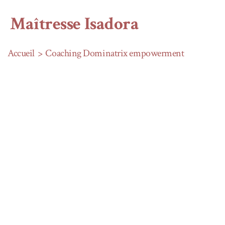
Aller
au
Maîtresse Isadora
contenu
Accueil
Coaching Dominatrix empowerment